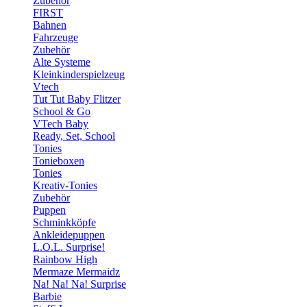
Zubehör
FIRST
Bahnen
Fahrzeuge
Zubehör
Alte Systeme
Kleinkinderspielzeug
Vtech
Tut Tut Baby Flitzer
School & Go
VTech Baby
Ready, Set, School
Tonies
Tonieboxen
Tonies
Kreativ-Tonies
Zubehör
Puppen
Schminkköpfe
Ankleidepuppen
L.O.L. Surprise!
Rainbow High
Mermaze Mermaidz
Na! Na! Na! Surprise
Barbie