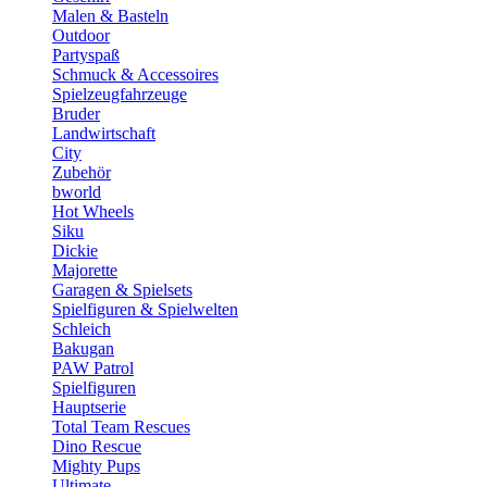
Malen & Basteln
Outdoor
Partyspaß
Schmuck & Accessoires
Spielzeugfahrzeuge
Bruder
Landwirtschaft
City
Zubehör
bworld
Hot Wheels
Siku
Dickie
Majorette
Garagen & Spielsets
Spielfiguren & Spielwelten
Schleich
Bakugan
PAW Patrol
Spielfiguren
Hauptserie
Total Team Rescues
Dino Rescue
Mighty Pups
Ultimate