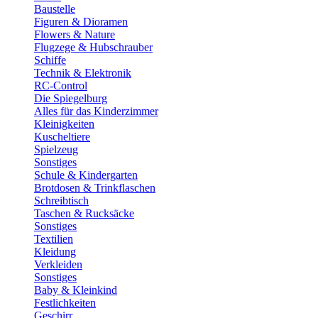
Baustelle
Figuren & Dioramen
Flowers & Nature
Flugzege & Hubschrauber
Schiffe
Technik & Elektronik
RC-Control
Die Spiegelburg
Alles für das Kinderzimmer
Kleinigkeiten
Kuscheltiere
Spielzeug
Sonstiges
Schule & Kindergarten
Brotdosen & Trinkflaschen
Schreibtisch
Taschen & Rucksäcke
Sonstiges
Textilien
Kleidung
Verkleiden
Sonstiges
Baby & Kleinkind
Festlichkeiten
Geschirr