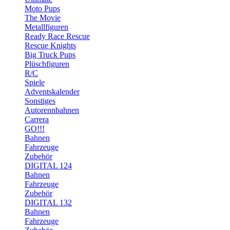
Moto Pups
The Movie
Metallfiguren
Ready Race Rescue
Rescue Knights
Big Truck Pups
Plüschfiguren
R/C
Spiele
Adventskalender
Sonstiges
Autorennbahnen
Carrera
GO!!!
Bahnen
Fahrzeuge
Zubehör
DIGITAL 124
Bahnen
Fahrzeuge
Zubehör
DIGITAL 132
Bahnen
Fahrzeuge