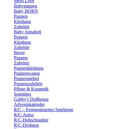
Steffi Love
Babypuppen
Baby BORN
Puppen
Kleidung
Zubehör
Baby Annabell
Puppen
Kleidung
Zubehör
Bayer
Puppen
Zubehör
Puppenkleidung
Puppenwagen
Puppenmöbel
Puppenzubehör
Pflege & Kosmetik
Sonstiges
Gabby's Dollhouse
Adventskalender
R/C – Ferngesteuertes Spielzeug
R/C-Autos
R/C-Hubschrauber
R/C-Drohnen