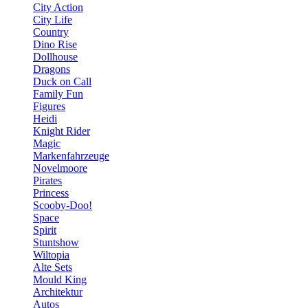
City Action
City Life
Country
Dino Rise
Dollhouse
Dragons
Duck on Call
Family Fun
Figures
Heidi
Knight Rider
Magic
Markenfahrzeuge
Novelmoore
Pirates
Princess
Scooby-Doo!
Space
Spirit
Stuntshow
Wiltopia
Alte Sets
Mould King
Architektur
Autos