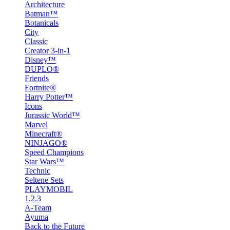
Architecture
Batman™
Botanicals
City
Classic
Creator 3-in-1
Disney™
DUPLO®
Friends
Fortnite®
Harry Potter™
Icons
Jurassic World™
Marvel
Minecraft®
NINJAGO®
Speed Champions
Star Wars™
Technic
Seltene Sets
PLAYMOBIL
1.2.3
A-Team
Ayuma
Back to the Future