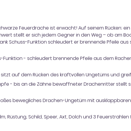
schwarze Feuerdrache ist erwacht! Auf seinem Rücken: ein
hwert stellt er sich jedem Gegner in den Weg – ob am Bode
 Dank Schuss-Funktion schleudert er brennende Pfeile au
Funktion - schleudert brennende Pfeile aus dem Rachen 
er sitzt auf dem Rücken des kraftvollen Ungetüms und gr
fe - bis an die Zähne bewaffneter Drachenritter stellt 
großes bewegliches Drachen-Ungetüm mit ausklappbaren F
lm, Rüstung, Schild, Speer, Axt, Dolch und 3 Feuerstrahle