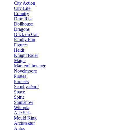
City Action
City Life
Country
Dino Rise
Dollhouse
Dragons
Duck on Call
Family Fun
Figures
Heidi
Knight Rider
Magic
Markenfahrzeuge
Novelmoore
Pirates
Princess
Scooby-Doo!
Space
Spirit
Stuntshow
Wiltopia
Alte Sets
Mould King
Architektur
Autos