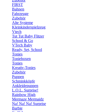
Zubehör
FIRST
Bahnen
Fahrzeuge
Zubehör
Alte Systeme
Kleinkinderspielzeug
Vtech
Tut Tut Baby Flitzer
School & Go
VTech Baby
Ready, Set, School
Tonies
Tonieboxen
Tonies
Kreativ-Tonies
Zubehör
Puppen
Schminkköpfe
Ankleidepuppen
L.O.L. Surprise!
Rainbow High
Mermaze Mermaidz
Na! Na! Na! Surprise
Barbie