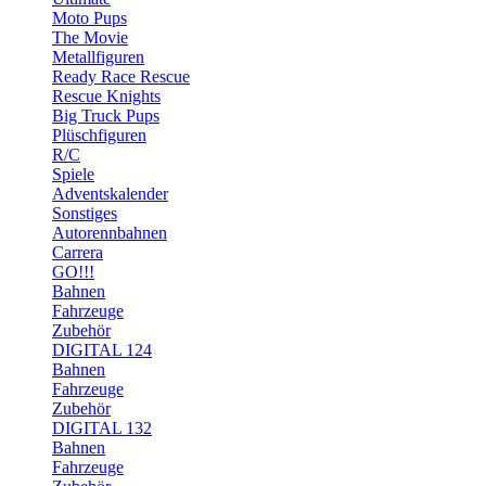
Moto Pups
The Movie
Metallfiguren
Ready Race Rescue
Rescue Knights
Big Truck Pups
Plüschfiguren
R/C
Spiele
Adventskalender
Sonstiges
Autorennbahnen
Carrera
GO!!!
Bahnen
Fahrzeuge
Zubehör
DIGITAL 124
Bahnen
Fahrzeuge
Zubehör
DIGITAL 132
Bahnen
Fahrzeuge