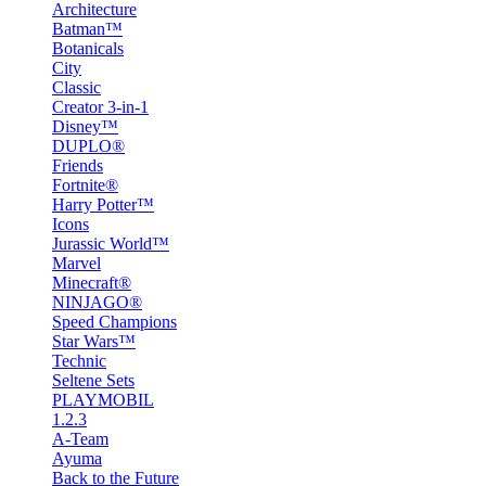
Architecture
Batman™
Botanicals
City
Classic
Creator 3-in-1
Disney™
DUPLO®
Friends
Fortnite®
Harry Potter™
Icons
Jurassic World™
Marvel
Minecraft®
NINJAGO®
Speed Champions
Star Wars™
Technic
Seltene Sets
PLAYMOBIL
1.2.3
A-Team
Ayuma
Back to the Future