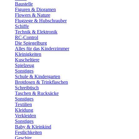
Baustelle
Figuren & Dioramen
Flowers & Nature
Flugzege & Hubschrauber
Schiffe
Technik & Elektronik
RC-Control
Die Spiegelburg
Alles für das Kinderzimmer
Kleinigkeiten
Kuscheltiere
Spielzeug
Sonstiges
Schule & Kindergarten
Brotdosen & Trinkflaschen
Schreibtisch
Taschen & Rucksäcke
Sonstiges
Textilien
Kleidung
Verkleiden
Sonstiges
Baby & Kleinkind
Festlichkeiten
Geschirr