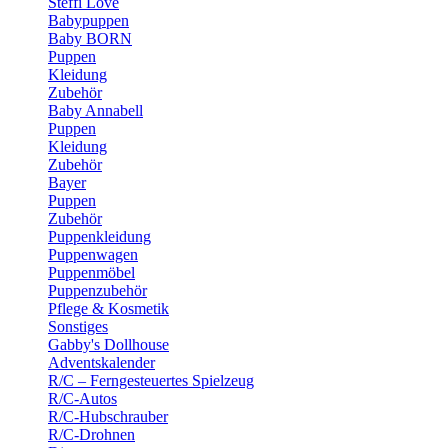
Steffi Love
Babypuppen
Baby BORN
Puppen
Kleidung
Zubehör
Baby Annabell
Puppen
Kleidung
Zubehör
Bayer
Puppen
Zubehör
Puppenkleidung
Puppenwagen
Puppenmöbel
Puppenzubehör
Pflege & Kosmetik
Sonstiges
Gabby's Dollhouse
Adventskalender
R/C – Ferngesteuertes Spielzeug
R/C-Autos
R/C-Hubschrauber
R/C-Drohnen