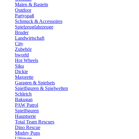
Malen & Basteln
Outdoor
Partyspaß
Schmuck & Accessoires
Spielzeugfahrzeuge
Bruder
Landwirtschaft
City
Zubehör
bworld
Hot Wheels
Siku
Dickie
Majorette
Garagen & Spielsets
Spielfiguren & Spielwelten
Schleich
Bakugan
PAW Patrol
Spielfiguren
Hauptserie
Total Team Rescues
Dino Rescue
Mighty Pups
Ultimate