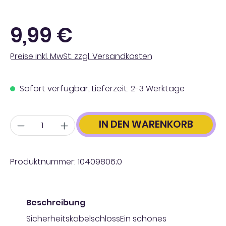
Regulärer Preis:
9,99 €
Preise inkl. MwSt. zzgl. Versandkosten
Sofort verfügbar, Lieferzeit: 2-3 Werktage
Anzahl
IN DEN WARENKORB
Produktnummer:
10409806;0
Beschreibung
SicherheitskabelschlossEin schönes