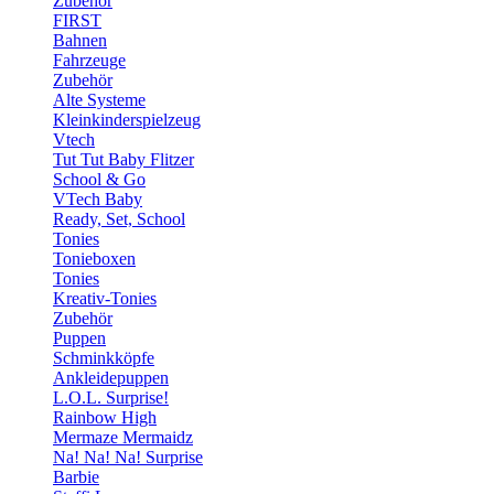
Zubehör
FIRST
Bahnen
Fahrzeuge
Zubehör
Alte Systeme
Kleinkinderspielzeug
Vtech
Tut Tut Baby Flitzer
School & Go
VTech Baby
Ready, Set, School
Tonies
Tonieboxen
Tonies
Kreativ-Tonies
Zubehör
Puppen
Schminkköpfe
Ankleidepuppen
L.O.L. Surprise!
Rainbow High
Mermaze Mermaidz
Na! Na! Na! Surprise
Barbie