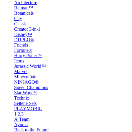
Architecture
Batman™
Botanicals
City
Classic
Creator 3-in-1
Disney™
DUPLO®
Friends
Fortnite®
Harry Potter™
Icons
Jurassic World™
Marvel
Minecraft®
NINJAGO®
Speed Champions
Star Wars™
Technic
Seltene Sets
PLAYMOBIL
1.2.3
A-Team
Ayuma
Back to the Future