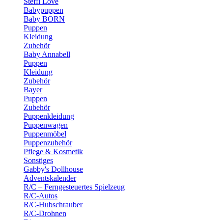
Steffi Love
Babypuppen
Baby BORN
Puppen
Kleidung
Zubehör
Baby Annabell
Puppen
Kleidung
Zubehör
Bayer
Puppen
Zubehör
Puppenkleidung
Puppenwagen
Puppenmöbel
Puppenzubehör
Pflege & Kosmetik
Sonstiges
Gabby's Dollhouse
Adventskalender
R/C – Ferngesteuertes Spielzeug
R/C-Autos
R/C-Hubschrauber
R/C-Drohnen