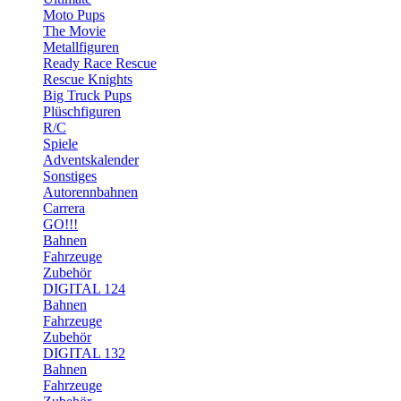
Moto Pups
The Movie
Metallfiguren
Ready Race Rescue
Rescue Knights
Big Truck Pups
Plüschfiguren
R/C
Spiele
Adventskalender
Sonstiges
Autorennbahnen
Carrera
GO!!!
Bahnen
Fahrzeuge
Zubehör
DIGITAL 124
Bahnen
Fahrzeuge
Zubehör
DIGITAL 132
Bahnen
Fahrzeuge