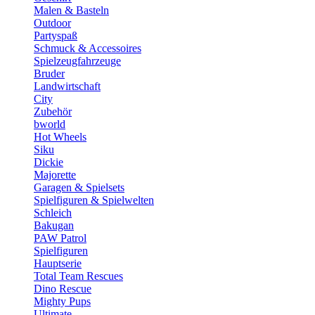
Malen & Basteln
Outdoor
Partyspaß
Schmuck & Accessoires
Spielzeugfahrzeuge
Bruder
Landwirtschaft
City
Zubehör
bworld
Hot Wheels
Siku
Dickie
Majorette
Garagen & Spielsets
Spielfiguren & Spielwelten
Schleich
Bakugan
PAW Patrol
Spielfiguren
Hauptserie
Total Team Rescues
Dino Rescue
Mighty Pups
Ultimate