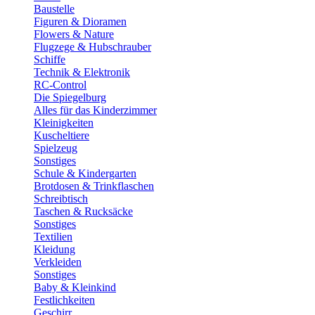
Baustelle
Figuren & Dioramen
Flowers & Nature
Flugzege & Hubschrauber
Schiffe
Technik & Elektronik
RC-Control
Die Spiegelburg
Alles für das Kinderzimmer
Kleinigkeiten
Kuscheltiere
Spielzeug
Sonstiges
Schule & Kindergarten
Brotdosen & Trinkflaschen
Schreibtisch
Taschen & Rucksäcke
Sonstiges
Textilien
Kleidung
Verkleiden
Sonstiges
Baby & Kleinkind
Festlichkeiten
Geschirr