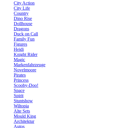
City Action
City Life
Country
Dino Rise
Dollhouse
Dragons
Duck on Call
Family Fun
Figures
Heidi
Knight Rider
Magic
Markenfahrzeuge
Novelmoore
Pirates
Princess
Scooby-Doo!
Space
Spirit
Stuntshow
Wiltopia
Alte Sets
Mould King
Architektur
Autos