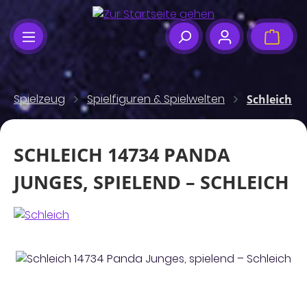
Zum Hauptinhalt springen
Waren
Spielzeug
Spielfiguren & Spielwelten
Schleich
SCHLEICH 14734 PANDA
JUNGES, SPIELEND – SCHLEICH
Bildergalerie überspringen