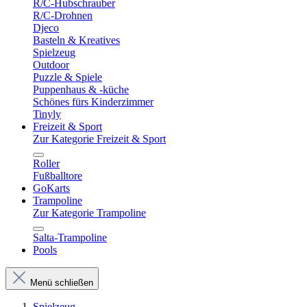
R/C-Hubschrauber
R/C-Drohnen
Djeco
Basteln & Kreatives
Spielzeug
Outdoor
Puzzle & Spiele
Puppenhaus & -küche
Schönes fürs Kinderzimmer
Tinyly
Freizeit & Sport
Zur Kategorie Freizeit & Sport
Roller
Fußballtore
GoKarts
Trampoline
Zur Kategorie Trampoline
Salta-Trampoline
Pools
Menü schließen
Spielzeug