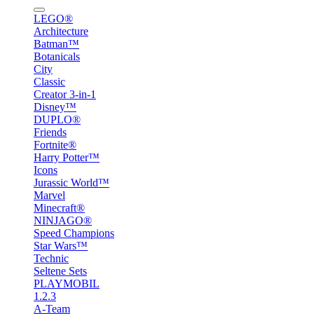
LEGO®
Architecture
Batman™
Botanicals
City
Classic
Creator 3-in-1
Disney™
DUPLO®
Friends
Fortnite®
Harry Potter™
Icons
Jurassic World™
Marvel
Minecraft®
NINJAGO®
Speed Champions
Star Wars™
Technic
Seltene Sets
PLAYMOBIL
1.2.3
A-Team