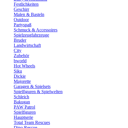
Festlichkeiten
Geschirr
Malen & Basteln
Outdoor
Partyspaß
Schmuck & Accessoires
Spielzeugfahrzeuge
Bruder
Landwirtschaft
City
Zubehör
bworld
Hot Wheels
Siku
Dickie
Majorette
Garagen & Spielsets
Spielfiguren & Spielwelten
Schleich
Bakugan
PAW Patrol
Spielfiguren
Hauptserie
Total Team Rescues
Dino Rescue