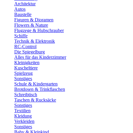
Architektur
Autos
Baustelle
Figuren & Dioramen
Flowers & Nature
Flugzege & Hubschrauber
Schiffe
Technik & Elektronik
RC-Control
Die Spiegelburg
Alles für das Kinderzimmer
Kleinigkeiten
Kuscheltiere
Spielzeug
Sonstiges
Schule & Kindergarten
Brotdosen & Trinkflaschen
Schreibtisch
Taschen & Rucksäcke
Sonstiges
Textilien
Kleidung
Verkleiden
Sonstiges
Baby & Kleinkind