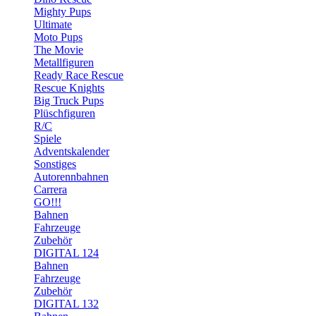
Mighty Pups
Ultimate
Moto Pups
The Movie
Metallfiguren
Ready Race Rescue
Rescue Knights
Big Truck Pups
Plüschfiguren
R/C
Spiele
Adventskalender
Sonstiges
Autorennbahnen
Carrera
GO!!!
Bahnen
Fahrzeuge
Zubehör
DIGITAL 124
Bahnen
Fahrzeuge
Zubehör
DIGITAL 132