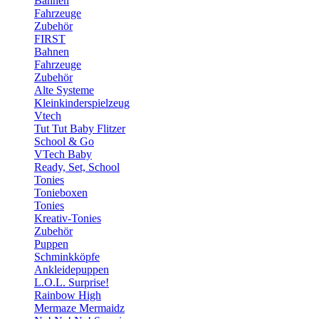
Bahnen
Fahrzeuge
Zubehör
FIRST
Bahnen
Fahrzeuge
Zubehör
Alte Systeme
Kleinkinderspielzeug
Vtech
Tut Tut Baby Flitzer
School & Go
VTech Baby
Ready, Set, School
Tonies
Tonieboxen
Tonies
Kreativ-Tonies
Zubehör
Puppen
Schminkköpfe
Ankleidepuppen
L.O.L. Surprise!
Rainbow High
Mermaze Mermaidz