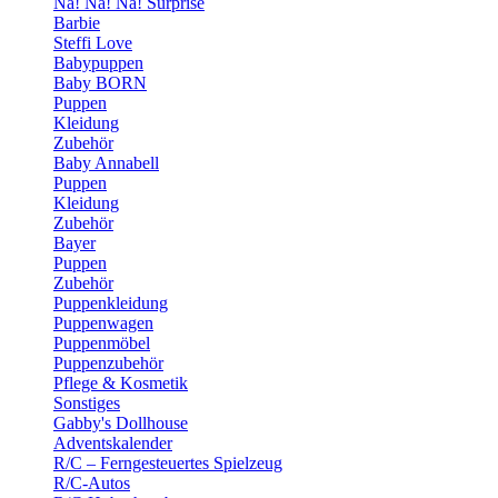
Na! Na! Na! Surprise
Barbie
Steffi Love
Babypuppen
Baby BORN
Puppen
Kleidung
Zubehör
Baby Annabell
Puppen
Kleidung
Zubehör
Bayer
Puppen
Zubehör
Puppenkleidung
Puppenwagen
Puppenmöbel
Puppenzubehör
Pflege & Kosmetik
Sonstiges
Gabby's Dollhouse
Adventskalender
R/C – Ferngesteuertes Spielzeug
R/C-Autos