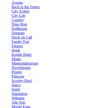
Ayuma
Back to the Future
City Action
City Life
Country
Dino Rise
Dollhouse
Dragons
Duck on Call
Family Fun
Figures
Heidi
Knight Rider
Magic
Markenfahrzeuge
Novelmoore
Pirates
Princess
Scooby-Doo!
Space
Spirit
Stuntshow
Wiltopia
Alte Sets
Mould King