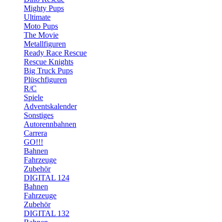
Mighty Pups
Ultimate
Moto Pups
The Movie
Metallfiguren
Ready Race Rescue
Rescue Knights
Big Truck Pups
Plüschfiguren
R/C
Spiele
Adventskalender
Sonstiges
Autorennbahnen
Carrera
GO!!!
Bahnen
Fahrzeuge
Zubehör
DIGITAL 124
Bahnen
Fahrzeuge
Zubehör
DIGITAL 132