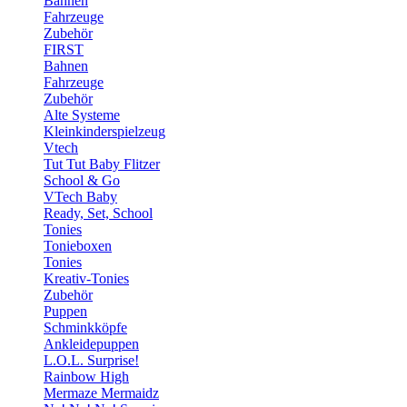
Bahnen
Fahrzeuge
Zubehör
FIRST
Bahnen
Fahrzeuge
Zubehör
Alte Systeme
Kleinkinderspielzeug
Vtech
Tut Tut Baby Flitzer
School & Go
VTech Baby
Ready, Set, School
Tonies
Tonieboxen
Tonies
Kreativ-Tonies
Zubehör
Puppen
Schminkköpfe
Ankleidepuppen
L.O.L. Surprise!
Rainbow High
Mermaze Mermaidz