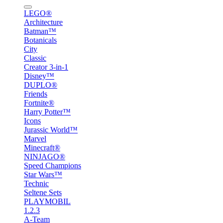
LEGO®
Architecture
Batman™
Botanicals
City
Classic
Creator 3-in-1
Disney™
DUPLO®
Friends
Fortnite®
Harry Potter™
Icons
Jurassic World™
Marvel
Minecraft®
NINJAGO®
Speed Champions
Star Wars™
Technic
Seltene Sets
PLAYMOBIL
1.2.3
A-Team