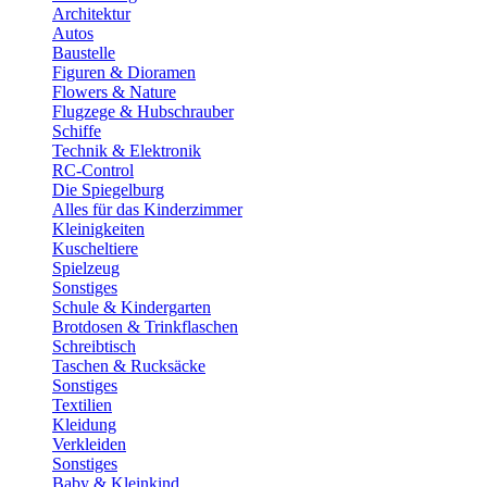
Architektur
Autos
Baustelle
Figuren & Dioramen
Flowers & Nature
Flugzege & Hubschrauber
Schiffe
Technik & Elektronik
RC-Control
Die Spiegelburg
Alles für das Kinderzimmer
Kleinigkeiten
Kuscheltiere
Spielzeug
Sonstiges
Schule & Kindergarten
Brotdosen & Trinkflaschen
Schreibtisch
Taschen & Rucksäcke
Sonstiges
Textilien
Kleidung
Verkleiden
Sonstiges
Baby & Kleinkind