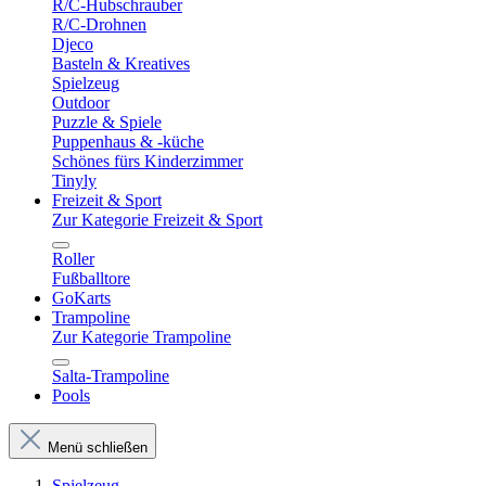
R/C-Hubschrauber
R/C-Drohnen
Djeco
Basteln & Kreatives
Spielzeug
Outdoor
Puzzle & Spiele
Puppenhaus & -küche
Schönes fürs Kinderzimmer
Tinyly
Freizeit & Sport
Zur Kategorie Freizeit & Sport
Roller
Fußballtore
GoKarts
Trampoline
Zur Kategorie Trampoline
Salta-Trampoline
Pools
Menü schließen
Spielzeug