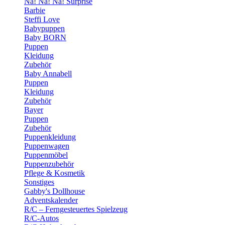
Na! Na! Na! Surprise
Barbie
Steffi Love
Babypuppen
Baby BORN
Puppen
Kleidung
Zubehör
Baby Annabell
Puppen
Kleidung
Zubehör
Bayer
Puppen
Zubehör
Puppenkleidung
Puppenwagen
Puppenmöbel
Puppenzubehör
Pflege & Kosmetik
Sonstiges
Gabby's Dollhouse
Adventskalender
R/C – Ferngesteuertes Spielzeug
R/C-Autos