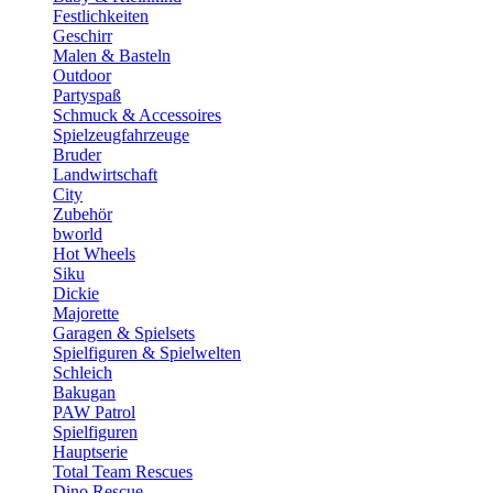
Festlichkeiten
Geschirr
Malen & Basteln
Outdoor
Partyspaß
Schmuck & Accessoires
Spielzeugfahrzeuge
Bruder
Landwirtschaft
City
Zubehör
bworld
Hot Wheels
Siku
Dickie
Majorette
Garagen & Spielsets
Spielfiguren & Spielwelten
Schleich
Bakugan
PAW Patrol
Spielfiguren
Hauptserie
Total Team Rescues
Dino Rescue