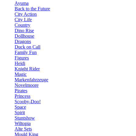
Ayuma
Back to the Future
City Action
City Life
Country
Dino Rise
Dollhouse
Dragons
Duck on Call
Family Fun
Figures
Heidi
Knight Rider
Magic
Markenfahrzeuge
Novelmoore
Pirates
Princess
Scooby-Doo!
Space
Spirit
Stuntshow
Wiltopia
Alte Sets
Mould King