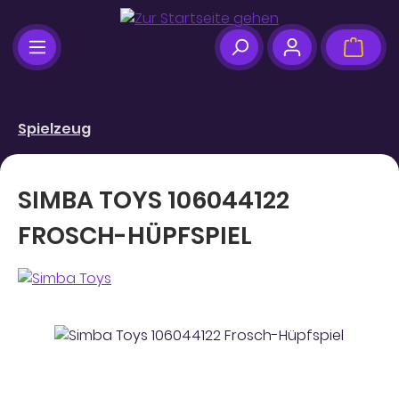
Zum Hauptinhalt springen
Ware
Spielzeug
SIMBA TOYS 106044122
FROSCH-HÜPFSPIEL
Bildergalerie überspringen