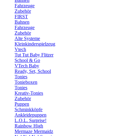
Bahnen
Fahrzeuge
Zubehör
FIRST
Bahnen
Fahrzeuge
Zubehör
Alte Systeme
Kleinkinderspielzeug
Vtech
Tut Tut Baby Flitzer
School & Go
VTech Baby
Ready, Set, School
Tonies
Tonieboxen
Tonies
Kreativ-Tonies
Zubehör
Puppen
Schminkköpfe
Ankleidepuppen
L.O.L. Surprise!
Rainbow High
Mermaze Mermaidz