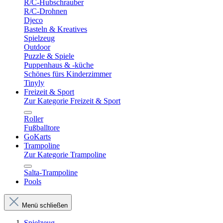
R/C-Hubschrauber
R/C-Drohnen
Djeco
Basteln & Kreatives
Spielzeug
Outdoor
Puzzle & Spiele
Puppenhaus & -küche
Schönes fürs Kinderzimmer
Tinyly
Freizeit & Sport
Zur Kategorie Freizeit & Sport
Roller
Fußballtore
GoKarts
Trampoline
Zur Kategorie Trampoline
Salta-Trampoline
Pools
Menü schließen
Spielzeug