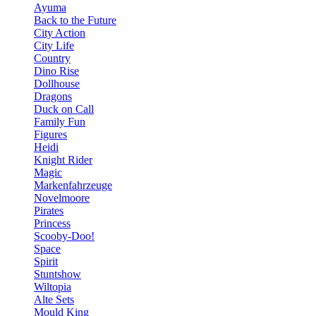
Ayuma
Back to the Future
City Action
City Life
Country
Dino Rise
Dollhouse
Dragons
Duck on Call
Family Fun
Figures
Heidi
Knight Rider
Magic
Markenfahrzeuge
Novelmoore
Pirates
Princess
Scooby-Doo!
Space
Spirit
Stuntshow
Wiltopia
Alte Sets
Mould King