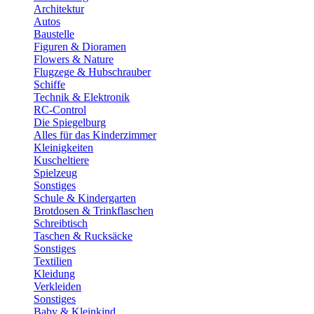
Architektur
Autos
Baustelle
Figuren & Dioramen
Flowers & Nature
Flugzege & Hubschrauber
Schiffe
Technik & Elektronik
RC-Control
Die Spiegelburg
Alles für das Kinderzimmer
Kleinigkeiten
Kuscheltiere
Spielzeug
Sonstiges
Schule & Kindergarten
Brotdosen & Trinkflaschen
Schreibtisch
Taschen & Rucksäcke
Sonstiges
Textilien
Kleidung
Verkleiden
Sonstiges
Baby & Kleinkind