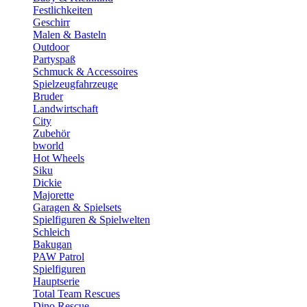
Festlichkeiten
Geschirr
Malen & Basteln
Outdoor
Partyspaß
Schmuck & Accessoires
Spielzeugfahrzeuge
Bruder
Landwirtschaft
City
Zubehör
bworld
Hot Wheels
Siku
Dickie
Majorette
Garagen & Spielsets
Spielfiguren & Spielwelten
Schleich
Bakugan
PAW Patrol
Spielfiguren
Hauptserie
Total Team Rescues
Dino Rescue