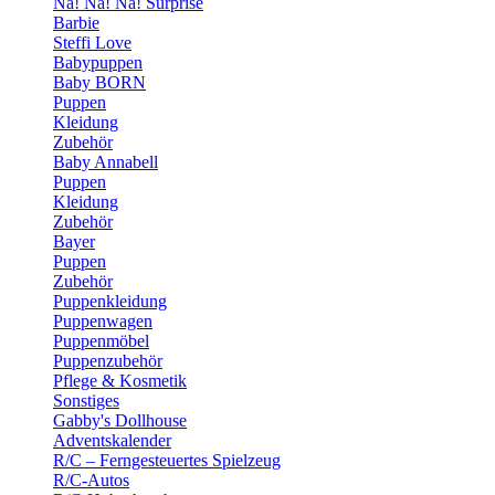
Na! Na! Na! Surprise
Barbie
Steffi Love
Babypuppen
Baby BORN
Puppen
Kleidung
Zubehör
Baby Annabell
Puppen
Kleidung
Zubehör
Bayer
Puppen
Zubehör
Puppenkleidung
Puppenwagen
Puppenmöbel
Puppenzubehör
Pflege & Kosmetik
Sonstiges
Gabby's Dollhouse
Adventskalender
R/C – Ferngesteuertes Spielzeug
R/C-Autos