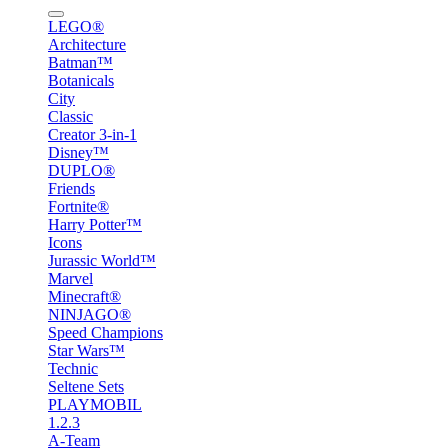
LEGO®
Architecture
Batman™
Botanicals
City
Classic
Creator 3-in-1
Disney™
DUPLO®
Friends
Fortnite®
Harry Potter™
Icons
Jurassic World™
Marvel
Minecraft®
NINJAGO®
Speed Champions
Star Wars™
Technic
Seltene Sets
PLAYMOBIL
1.2.3
A-Team