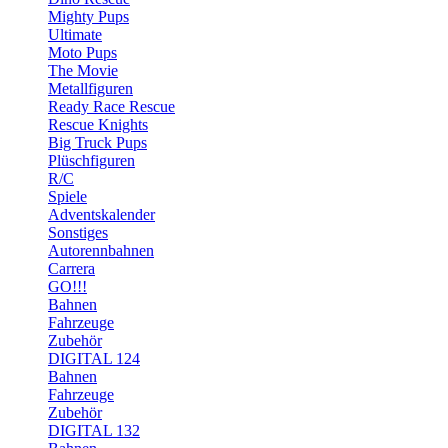
Mighty Pups
Ultimate
Moto Pups
The Movie
Metallfiguren
Ready Race Rescue
Rescue Knights
Big Truck Pups
Plüschfiguren
R/C
Spiele
Adventskalender
Sonstiges
Autorennbahnen
Carrera
GO!!!
Bahnen
Fahrzeuge
Zubehör
DIGITAL 124
Bahnen
Fahrzeuge
Zubehör
DIGITAL 132