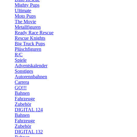
Mighty Pups
Ultimate
Moto Pups
The Movie
Metallfiguren
Ready Race Rescue
Rescue Knights
Big Truck Pups
Plüschfiguren
R/C
Spiele
Adventskalender
Sonstiges
Autorennbahnen
Carrera
GO!!!
Bahnen
Fahrzeuge
Zubehör
DIGITAL 124
Bahnen
Fahrzeuge
Zubehör
DIGITAL 132