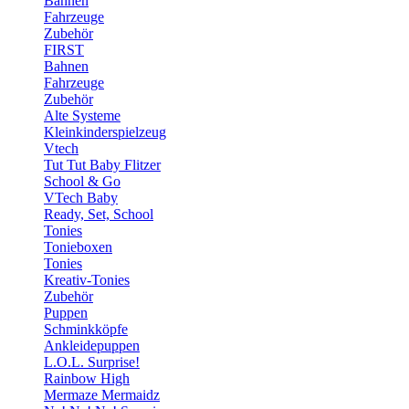
Bahnen
Fahrzeuge
Zubehör
FIRST
Bahnen
Fahrzeuge
Zubehör
Alte Systeme
Kleinkinderspielzeug
Vtech
Tut Tut Baby Flitzer
School & Go
VTech Baby
Ready, Set, School
Tonies
Tonieboxen
Tonies
Kreativ-Tonies
Zubehör
Puppen
Schminkköpfe
Ankleidepuppen
L.O.L. Surprise!
Rainbow High
Mermaze Mermaidz