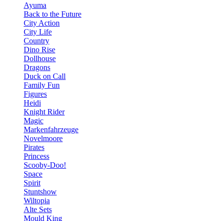
Ayuma
Back to the Future
City Action
City Life
Country
Dino Rise
Dollhouse
Dragons
Duck on Call
Family Fun
Figures
Heidi
Knight Rider
Magic
Markenfahrzeuge
Novelmoore
Pirates
Princess
Scooby-Doo!
Space
Spirit
Stuntshow
Wiltopia
Alte Sets
Mould King