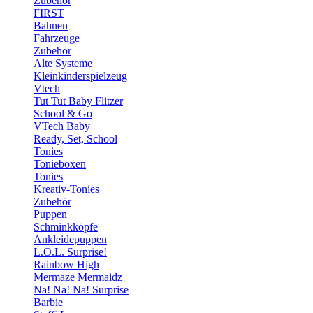
Zubehör
FIRST
Bahnen
Fahrzeuge
Zubehör
Alte Systeme
Kleinkinderspielzeug
Vtech
Tut Tut Baby Flitzer
School & Go
VTech Baby
Ready, Set, School
Tonies
Tonieboxen
Tonies
Kreativ-Tonies
Zubehör
Puppen
Schminkköpfe
Ankleidepuppen
L.O.L. Surprise!
Rainbow High
Mermaze Mermaidz
Na! Na! Na! Surprise
Barbie