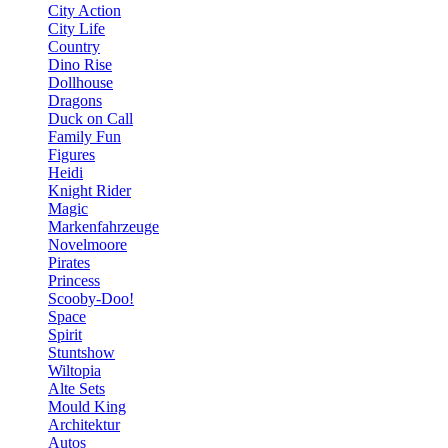
City Action
City Life
Country
Dino Rise
Dollhouse
Dragons
Duck on Call
Family Fun
Figures
Heidi
Knight Rider
Magic
Markenfahrzeuge
Novelmoore
Pirates
Princess
Scooby-Doo!
Space
Spirit
Stuntshow
Wiltopia
Alte Sets
Mould King
Architektur
Autos