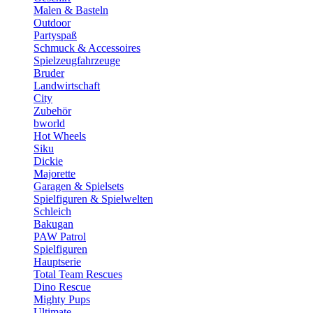
Malen & Basteln
Outdoor
Partyspaß
Schmuck & Accessoires
Spielzeugfahrzeuge
Bruder
Landwirtschaft
City
Zubehör
bworld
Hot Wheels
Siku
Dickie
Majorette
Garagen & Spielsets
Spielfiguren & Spielwelten
Schleich
Bakugan
PAW Patrol
Spielfiguren
Hauptserie
Total Team Rescues
Dino Rescue
Mighty Pups
Ultimate