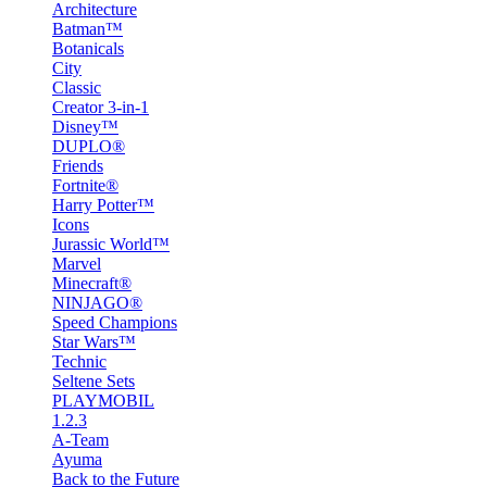
Architecture
Batman™
Botanicals
City
Classic
Creator 3-in-1
Disney™
DUPLO®
Friends
Fortnite®
Harry Potter™
Icons
Jurassic World™
Marvel
Minecraft®
NINJAGO®
Speed Champions
Star Wars™
Technic
Seltene Sets
PLAYMOBIL
1.2.3
A-Team
Ayuma
Back to the Future