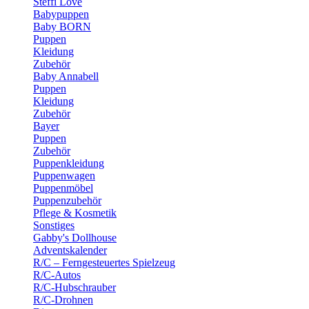
Steffi Love
Babypuppen
Baby BORN
Puppen
Kleidung
Zubehör
Baby Annabell
Puppen
Kleidung
Zubehör
Bayer
Puppen
Zubehör
Puppenkleidung
Puppenwagen
Puppenmöbel
Puppenzubehör
Pflege & Kosmetik
Sonstiges
Gabby's Dollhouse
Adventskalender
R/C – Ferngesteuertes Spielzeug
R/C-Autos
R/C-Hubschrauber
R/C-Drohnen