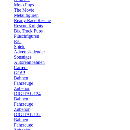
Moto Pups
The Movie
Metallfiguren
Ready Race Rescue
Rescue Knights
Big Truck Pups
Plüschfiguren
R/C
Spiele
Adventskalender
Sonstiges
Autorennbahnen
Carrera
GO!!!
Bahnen
Fahrzeuge
Zubehör
DIGITAL 124
Bahnen
Fahrzeuge
Zubehör
DIGITAL 132
Bahnen
Fahrzeuge