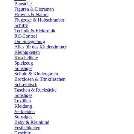
Baustelle
Figuren & Dioramen
Flowers & Nature
Flugzege & Hubschrauber
Schiffe
Technik & Elektronik
RC-Control
Die Spiegelburg
Alles für das Kinderzimmer
Kleinigkeiten
Kuscheltiere
Spielzeug
Sonstiges
Schule & Kindergarten
Brotdosen & Trinkflaschen
Schreibtisch
Taschen & Rucksäcke
Sonstiges
Textilien
Kleidung
Verkleiden
Sonstiges
Baby & Kleinkind
Festlichkeiten
Geschirr