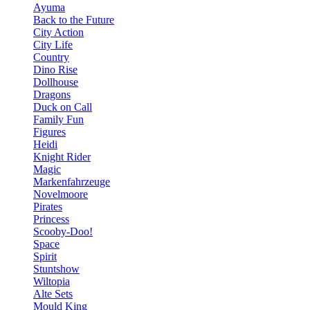
Ayuma
Back to the Future
City Action
City Life
Country
Dino Rise
Dollhouse
Dragons
Duck on Call
Family Fun
Figures
Heidi
Knight Rider
Magic
Markenfahrzeuge
Novelmoore
Pirates
Princess
Scooby-Doo!
Space
Spirit
Stuntshow
Wiltopia
Alte Sets
Mould King