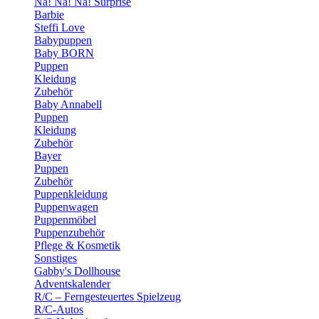
Na! Na! Na! Surprise
Barbie
Steffi Love
Babypuppen
Baby BORN
Puppen
Kleidung
Zubehör
Baby Annabell
Puppen
Kleidung
Zubehör
Bayer
Puppen
Zubehör
Puppenkleidung
Puppenwagen
Puppenmöbel
Puppenzubehör
Pflege & Kosmetik
Sonstiges
Gabby's Dollhouse
Adventskalender
R/C – Ferngesteuertes Spielzeug
R/C-Autos