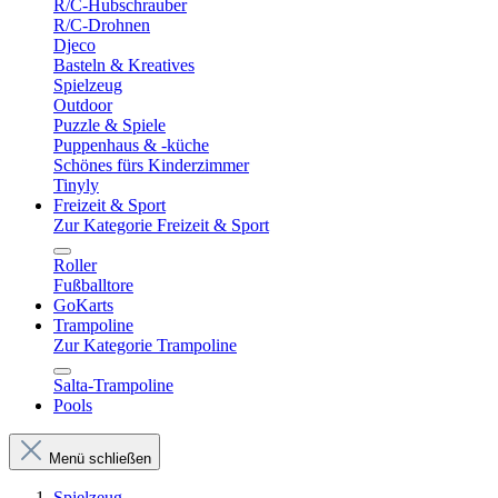
R/C-Hubschrauber
R/C-Drohnen
Djeco
Basteln & Kreatives
Spielzeug
Outdoor
Puzzle & Spiele
Puppenhaus & -küche
Schönes fürs Kinderzimmer
Tinyly
Freizeit & Sport
Zur Kategorie Freizeit & Sport
Roller
Fußballtore
GoKarts
Trampoline
Zur Kategorie Trampoline
Salta-Trampoline
Pools
Menü schließen
Spielzeug