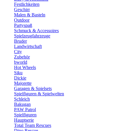
Festlichkeiten
Geschirr
Malen & Basteln
Outdoor
Partyspaß
Schmuck & Accessoires
Spielzeugfahrzeuge
Bruder
Landwirtschaft
City
Zubehör
bworld
Hot Wheels
Siku
Dickie
Majorette
Garagen & Spielsets
Spielfiguren & Spielwelten
Schleich
Bakugan
PAW Patrol
Spielfiguren
Hauptserie
Total Team Rescues
Dino Rescue