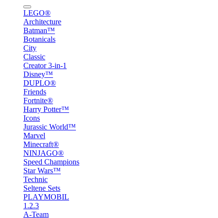
LEGO®
Architecture
Batman™
Botanicals
City
Classic
Creator 3-in-1
Disney™
DUPLO®
Friends
Fortnite®
Harry Potter™
Icons
Jurassic World™
Marvel
Minecraft®
NINJAGO®
Speed Champions
Star Wars™
Technic
Seltene Sets
PLAYMOBIL
1.2.3
A-Team