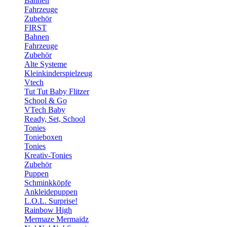
Bahnen
Fahrzeuge
Zubehör
FIRST
Bahnen
Fahrzeuge
Zubehör
Alte Systeme
Kleinkinderspielzeug
Vtech
Tut Tut Baby Flitzer
School & Go
VTech Baby
Ready, Set, School
Tonies
Tonieboxen
Tonies
Kreativ-Tonies
Zubehör
Puppen
Schminkköpfe
Ankleidepuppen
L.O.L. Surprise!
Rainbow High
Mermaze Mermaidz