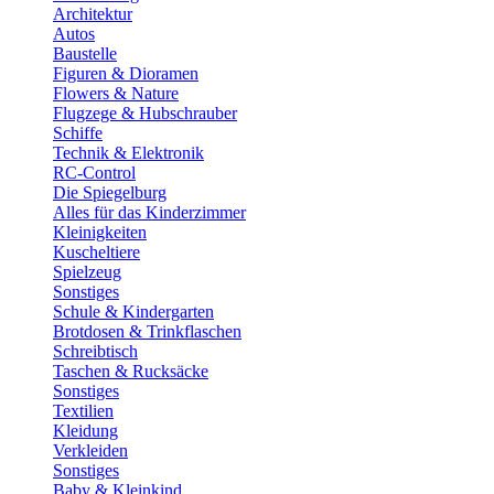
Architektur
Autos
Baustelle
Figuren & Dioramen
Flowers & Nature
Flugzege & Hubschrauber
Schiffe
Technik & Elektronik
RC-Control
Die Spiegelburg
Alles für das Kinderzimmer
Kleinigkeiten
Kuscheltiere
Spielzeug
Sonstiges
Schule & Kindergarten
Brotdosen & Trinkflaschen
Schreibtisch
Taschen & Rucksäcke
Sonstiges
Textilien
Kleidung
Verkleiden
Sonstiges
Baby & Kleinkind