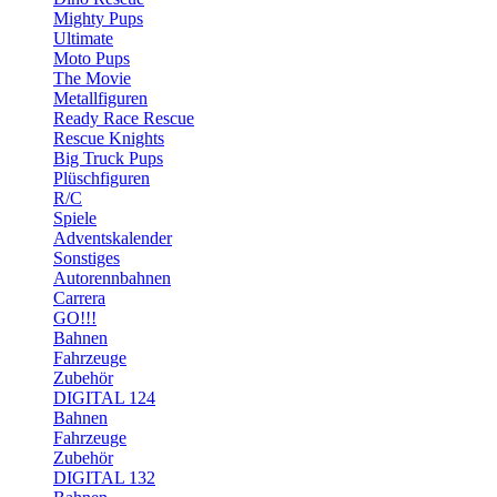
Mighty Pups
Ultimate
Moto Pups
The Movie
Metallfiguren
Ready Race Rescue
Rescue Knights
Big Truck Pups
Plüschfiguren
R/C
Spiele
Adventskalender
Sonstiges
Autorennbahnen
Carrera
GO!!!
Bahnen
Fahrzeuge
Zubehör
DIGITAL 124
Bahnen
Fahrzeuge
Zubehör
DIGITAL 132