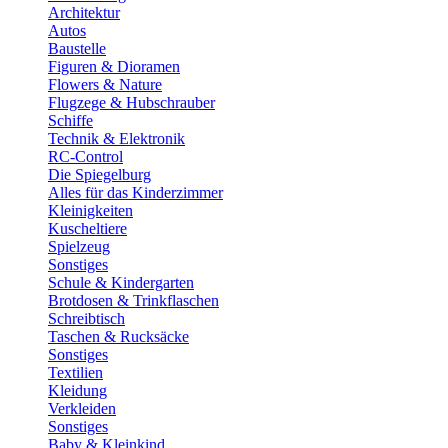
Architektur
Autos
Baustelle
Figuren & Dioramen
Flowers & Nature
Flugzege & Hubschrauber
Schiffe
Technik & Elektronik
RC-Control
Die Spiegelburg
Alles für das Kinderzimmer
Kleinigkeiten
Kuscheltiere
Spielzeug
Sonstiges
Schule & Kindergarten
Brotdosen & Trinkflaschen
Schreibtisch
Taschen & Rucksäcke
Sonstiges
Textilien
Kleidung
Verkleiden
Sonstiges
Baby & Kleinkind