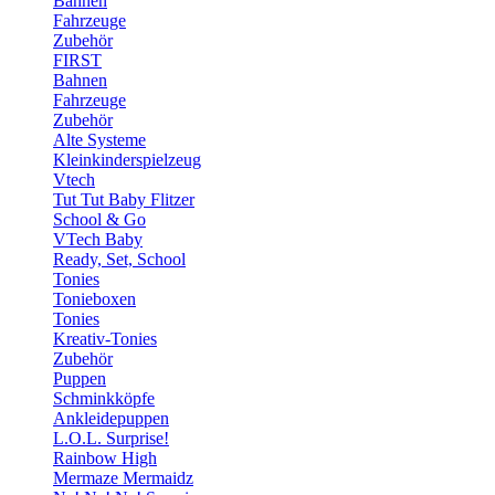
Bahnen
Fahrzeuge
Zubehör
FIRST
Bahnen
Fahrzeuge
Zubehör
Alte Systeme
Kleinkinderspielzeug
Vtech
Tut Tut Baby Flitzer
School & Go
VTech Baby
Ready, Set, School
Tonies
Tonieboxen
Tonies
Kreativ-Tonies
Zubehör
Puppen
Schminkköpfe
Ankleidepuppen
L.O.L. Surprise!
Rainbow High
Mermaze Mermaidz