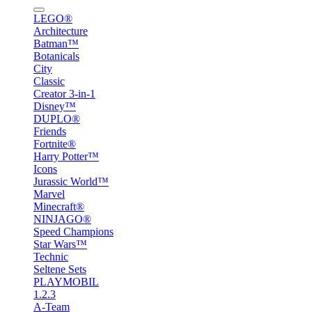
LEGO®
Architecture
Batman™
Botanicals
City
Classic
Creator 3-in-1
Disney™
DUPLO®
Friends
Fortnite®
Harry Potter™
Icons
Jurassic World™
Marvel
Minecraft®
NINJAGO®
Speed Champions
Star Wars™
Technic
Seltene Sets
PLAYMOBIL
1.2.3
A-Team