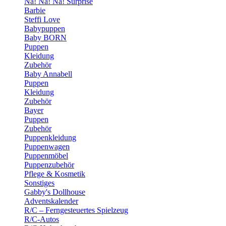
Na! Na! Na! Surprise
Barbie
Steffi Love
Babypuppen
Baby BORN
Puppen
Kleidung
Zubehör
Baby Annabell
Puppen
Kleidung
Zubehör
Bayer
Puppen
Zubehör
Puppenkleidung
Puppenwagen
Puppenmöbel
Puppenzubehör
Pflege & Kosmetik
Sonstiges
Gabby's Dollhouse
Adventskalender
R/C – Ferngesteuertes Spielzeug
R/C-Autos