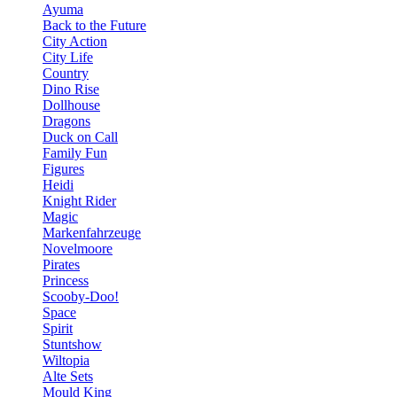
Ayuma
Back to the Future
City Action
City Life
Country
Dino Rise
Dollhouse
Dragons
Duck on Call
Family Fun
Figures
Heidi
Knight Rider
Magic
Markenfahrzeuge
Novelmoore
Pirates
Princess
Scooby-Doo!
Space
Spirit
Stuntshow
Wiltopia
Alte Sets
Mould King