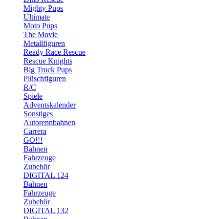
Mighty Pups
Ultimate
Moto Pups
The Movie
Metallfiguren
Ready Race Rescue
Rescue Knights
Big Truck Pups
Plüschfiguren
R/C
Spiele
Adventskalender
Sonstiges
Autorennbahnen
Carrera
GO!!!
Bahnen
Fahrzeuge
Zubehör
DIGITAL 124
Bahnen
Fahrzeuge
Zubehör
DIGITAL 132