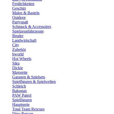
Festlichkeiten
Geschirr
Malen & Basteln
Outdoor
Partyspaß
Schmuck & Accessoires
Spielzeugfahrzeuge
Bruder
Landwirtschaft
City
Zubehör
bworld
Hot Wheels
Siku
Dickie
Majorette
Garagen & Spielsets
Spielfiguren & Spielwelten
Schleich
Bakugan
PAW Patrol
Spielfiguren
Hauptserie
Total Team Rescues
Dino Rescue