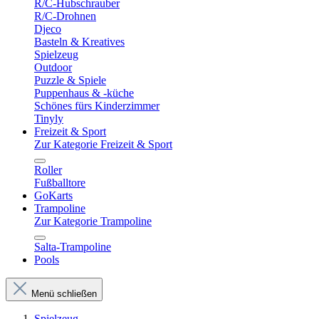
R/C-Hubschrauber
R/C-Drohnen
Djeco
Basteln & Kreatives
Spielzeug
Outdoor
Puzzle & Spiele
Puppenhaus & -küche
Schönes fürs Kinderzimmer
Tinyly
Freizeit & Sport
Zur Kategorie Freizeit & Sport
Roller
Fußballtore
GoKarts
Trampoline
Zur Kategorie Trampoline
Salta-Trampoline
Pools
Menü schließen
Spielzeug