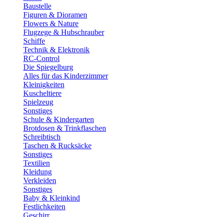
Baustelle
Figuren & Dioramen
Flowers & Nature
Flugzege & Hubschrauber
Schiffe
Technik & Elektronik
RC-Control
Die Spiegelburg
Alles für das Kinderzimmer
Kleinigkeiten
Kuscheltiere
Spielzeug
Sonstiges
Schule & Kindergarten
Brotdosen & Trinkflaschen
Schreibtisch
Taschen & Rucksäcke
Sonstiges
Textilien
Kleidung
Verkleiden
Sonstiges
Baby & Kleinkind
Festlichkeiten
Geschirr