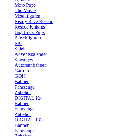
Moto Pups
The Movie
Metallfiguren
Ready Race Rescue
Rescue Knights
Big Truck Pups
Plüschfiguren
R/C
Spiele
Adventskalender
Sonstiges
Autorennbahnen
Carrera
GO!!!
Bahnen
Fahrzeuge
Zubehör
DIGITAL 124
Bahnen
Fahrzeuge
Zubehör
DIGITAL 132
Bahnen
Fahrzeuge