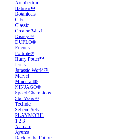
Architecture
Batman™
Botanicals
City
Classic
Creator 3-in-1
Disney™
DUPLO®
Friends
Fortnite®
Harry Potter™
Icons
Jurassic World™
Marvel
Minecraft®
NINJAGO®
Speed Champions
Star Wars™
Technic
Seltene Sets
PLAYMOBIL
1.2.3
A-Team
Ayuma
Back to the Future