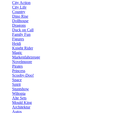
City Action
City Life
Country
Dino Rise
Dollhouse
Dragons
Duck on Call
Family Fun
Figures
Heidi
Knight Rider
Magic
Markenfahrzeuge
Novelmoore
Pirates
Princess
Scooby-Doo!
Space
Spirit
Stuntshow
Wiltopia
Alte Sets
Mould King
Architektur
Autos