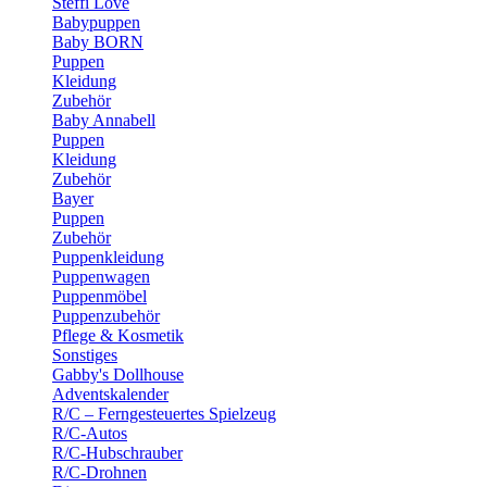
Steffi Love
Babypuppen
Baby BORN
Puppen
Kleidung
Zubehör
Baby Annabell
Puppen
Kleidung
Zubehör
Bayer
Puppen
Zubehör
Puppenkleidung
Puppenwagen
Puppenmöbel
Puppenzubehör
Pflege & Kosmetik
Sonstiges
Gabby's Dollhouse
Adventskalender
R/C – Ferngesteuertes Spielzeug
R/C-Autos
R/C-Hubschrauber
R/C-Drohnen