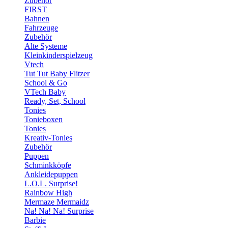
Zubehör
FIRST
Bahnen
Fahrzeuge
Zubehör
Alte Systeme
Kleinkinderspielzeug
Vtech
Tut Tut Baby Flitzer
School & Go
VTech Baby
Ready, Set, School
Tonies
Tonieboxen
Tonies
Kreativ-Tonies
Zubehör
Puppen
Schminkköpfe
Ankleidepuppen
L.O.L. Surprise!
Rainbow High
Mermaze Mermaidz
Na! Na! Na! Surprise
Barbie