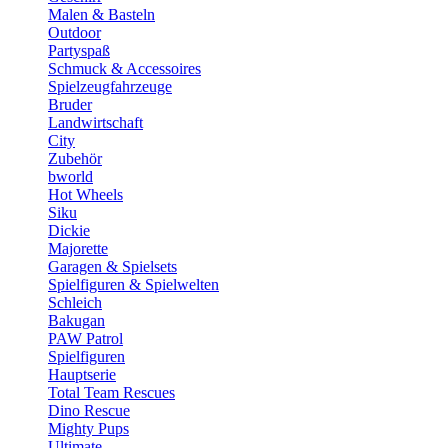
Malen & Basteln
Outdoor
Partyspaß
Schmuck & Accessoires
Spielzeugfahrzeuge
Bruder
Landwirtschaft
City
Zubehör
bworld
Hot Wheels
Siku
Dickie
Majorette
Garagen & Spielsets
Spielfiguren & Spielwelten
Schleich
Bakugan
PAW Patrol
Spielfiguren
Hauptserie
Total Team Rescues
Dino Rescue
Mighty Pups
Ultimate