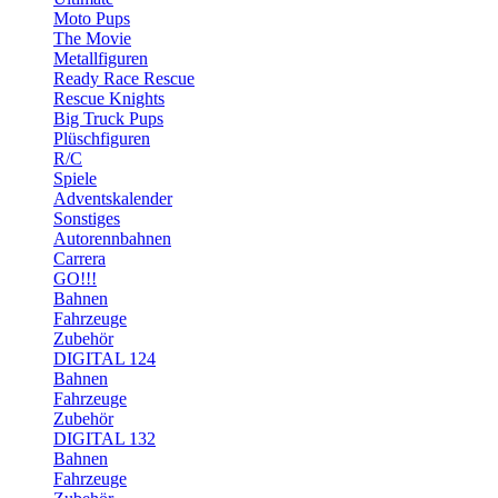
Moto Pups
The Movie
Metallfiguren
Ready Race Rescue
Rescue Knights
Big Truck Pups
Plüschfiguren
R/C
Spiele
Adventskalender
Sonstiges
Autorennbahnen
Carrera
GO!!!
Bahnen
Fahrzeuge
Zubehör
DIGITAL 124
Bahnen
Fahrzeuge
Zubehör
DIGITAL 132
Bahnen
Fahrzeuge