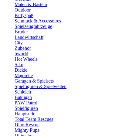
Malen & Basteln
Outdoor
Partyspaß
Schmuck & Accessoires
Spielzeugfahrzeuge
Bruder
Landwirtschaft
City
Zubehör
bworld
Hot Wheels
Siku
Dickie
Majorette
Garagen & Spielsets
Spielfiguren & Spielwelten
Schleich
Bakugan
PAW Patrol
Spielfiguren
Hauptserie
Total Team Rescues
Dino Rescue
Mighty Pups
Ultimate