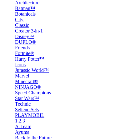
Architecture
Batman™
Botanicals
City
Classic
Creator 3-in-1
Disney™
DUPLO®
Friends
Fortnite®
Harry Potter™
Icons
Jurassic World™
Marvel
Minecraft®
NINJAGO®
Speed Champions
Star Wars™
Technic
Seltene Sets
PLAYMOBIL
1.2.3
A-Team
Ayuma
Back to the Future