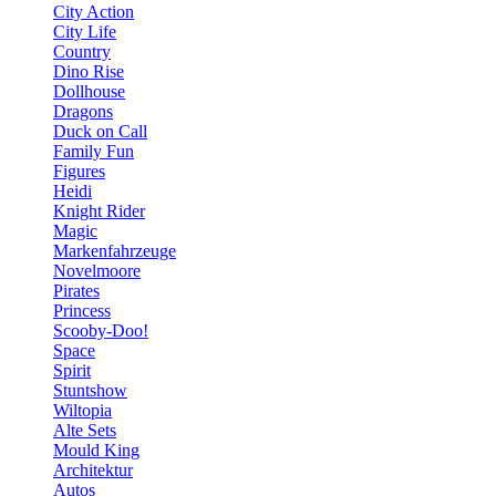
City Action
City Life
Country
Dino Rise
Dollhouse
Dragons
Duck on Call
Family Fun
Figures
Heidi
Knight Rider
Magic
Markenfahrzeuge
Novelmoore
Pirates
Princess
Scooby-Doo!
Space
Spirit
Stuntshow
Wiltopia
Alte Sets
Mould King
Architektur
Autos