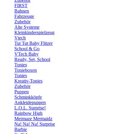
Zubehör
FIRST
Bahnen
Fahrzeuge
Zubehör
Alte Systeme
Kleinkinderspielzeug
Vtech
Tut Tut Baby Flitzer
School & Go
VTech Baby
Ready, Set, School
Tonies
Tonieboxen
Tonies
Kreativ-Tonies
Zubehör
Puppen
Schminkköpfe
Ankleidepuppen
L.O.L. Surprise!
Rainbow High
Mermaze Mermaidz
Na! Na! Na! Surprise
Barbie