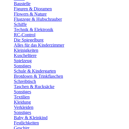
Baustelle
Figuren & Dioramen
Flowers & Nature
Flugzege & Hubschrauber
Schiffe
Technik & Elektronik
RC-Control
Die Spiegelburg
Alles für das Kinderzimmer
Kleinigkeiten
Kuscheltiere
Spielzeug
Sonstiges
Schule & Kindergarten
Brotdosen & Trinkflaschen
Schreibtisch
Taschen & Rucksäcke
Sonstiges
Textilien
Kleidung
Verkleiden
Sonstiges
Baby & Kleinkind
Festlichkeiten
Geschirr