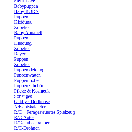
Steffi Love
Babypuppen
Baby BORN
Puppen
Kleidung
Zubehör
Baby Annabell
Puppen
Kleidung
Zubehör
Bayer
Puppen
Zubehör
Puppenkleidung
Puppenwagen
Puppenmöbel
Puppenzubehör
Pflege & Kosmetik
Sonstiges
Gabby's Dollhouse
Adventskalender
R/C – Ferngesteuertes Spielzeug
R/C-Autos
R/C-Hubschrauber
R/C-Drohnen