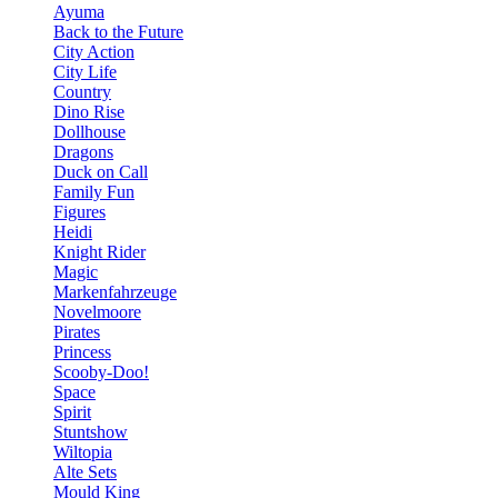
Ayuma
Back to the Future
City Action
City Life
Country
Dino Rise
Dollhouse
Dragons
Duck on Call
Family Fun
Figures
Heidi
Knight Rider
Magic
Markenfahrzeuge
Novelmoore
Pirates
Princess
Scooby-Doo!
Space
Spirit
Stuntshow
Wiltopia
Alte Sets
Mould King