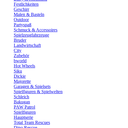
Festlichkeiten
Geschirr
Malen & Basteln
Outdoor
Partyspaß
Schmuck & Accessoires
Spielzeugfahrzeuge
Bruder
Landwirtschaft
City
Zubehör
bworld
Hot Wheels
Siku
Dickie
Majorette
Garagen & Spielsets
Spielfiguren & Spielwelten
Schleich
Bakugan
PAW Patrol
Spielfiguren
Hauptserie
Total Team Rescues
Dino Rescue