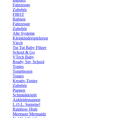
Bahnen
Fahrzeuge
Zubehör
FIRST
Bahnen
Fahrzeuge
Zubehör
Alte Systeme
Kleinkinderspielzeug
Vtech
Tut Tut Baby Flitzer
School & Go
VTech Baby
Ready, Set, School
Tonies
Tonieboxen
Tonies
Kreativ-Tonies
Zubehör
Puppen
Schminkköpfe
Ankleidepuppen
L.O.L. Surprise!
Rainbow High
Mermaze Mermaidz