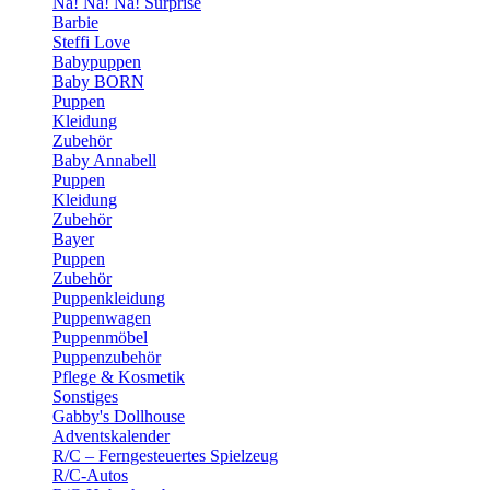
Na! Na! Na! Surprise
Barbie
Steffi Love
Babypuppen
Baby BORN
Puppen
Kleidung
Zubehör
Baby Annabell
Puppen
Kleidung
Zubehör
Bayer
Puppen
Zubehör
Puppenkleidung
Puppenwagen
Puppenmöbel
Puppenzubehör
Pflege & Kosmetik
Sonstiges
Gabby's Dollhouse
Adventskalender
R/C – Ferngesteuertes Spielzeug
R/C-Autos