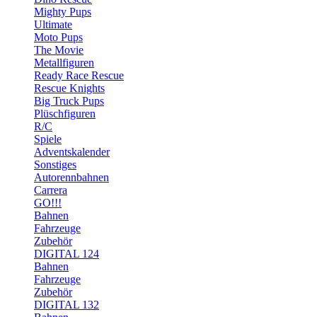
Mighty Pups
Ultimate
Moto Pups
The Movie
Metallfiguren
Ready Race Rescue
Rescue Knights
Big Truck Pups
Plüschfiguren
R/C
Spiele
Adventskalender
Sonstiges
Autorennbahnen
Carrera
GO!!!
Bahnen
Fahrzeuge
Zubehör
DIGITAL 124
Bahnen
Fahrzeuge
Zubehör
DIGITAL 132