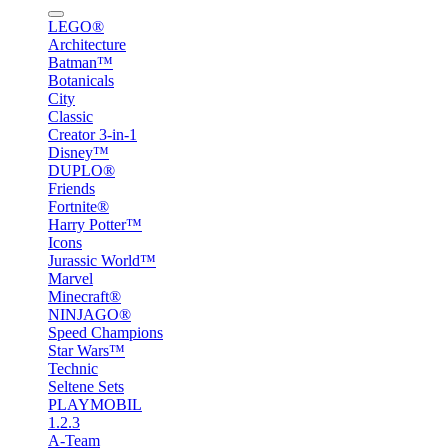
LEGO®
Architecture
Batman™
Botanicals
City
Classic
Creator 3-in-1
Disney™
DUPLO®
Friends
Fortnite®
Harry Potter™
Icons
Jurassic World™
Marvel
Minecraft®
NINJAGO®
Speed Champions
Star Wars™
Technic
Seltene Sets
PLAYMOBIL
1.2.3
A-Team