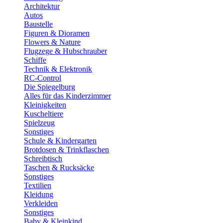
Architektur
Autos
Baustelle
Figuren & Dioramen
Flowers & Nature
Flugzege & Hubschrauber
Schiffe
Technik & Elektronik
RC-Control
Die Spiegelburg
Alles für das Kinderzimmer
Kleinigkeiten
Kuscheltiere
Spielzeug
Sonstiges
Schule & Kindergarten
Brotdosen & Trinkflaschen
Schreibtisch
Taschen & Rucksäcke
Sonstiges
Textilien
Kleidung
Verkleiden
Sonstiges
Baby & Kleinkind