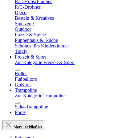
R/C-Hubschrauber
R/C-Drohnen
Djeco
Basteln & Kreatives
Spielzeug
Outdoor
Puzzle & Spiele
Puppenhaus & -küche
Schönes fürs Kinderzimmer
Tinyly
Freizeit & Sport
Zur Kategorie Freizeit & Sport
Roller
Fußballtore
GoKarts
Trampoline
Zur Kategorie Trampoline
Salta-Trampoline
Pools
Menü schließen
Spielzeug