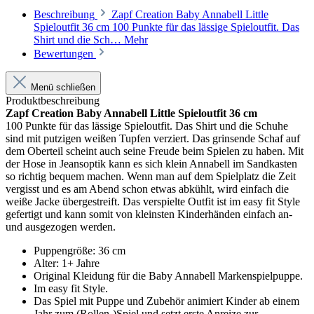
Beschreibung
Zapf Creation Baby Annabell Little
Spieloutfit 36 cm 100 Punkte für das lässige Spieloutfit. Das
Shirt und die Sch…
Mehr
Bewertungen
Menü schließen
Produktbeschreibung
Zapf Creation Baby Annabell Little Spieloutfit 36 cm
100 Punkte für das lässige Spieloutfit. Das Shirt und die Schuhe
sind mit putzigen weißen Tupfen verziert. Das grinsende Schaf auf
dem Oberteil scheint auch seine Freude beim Spielen zu haben. Mit
der Hose in Jeansoptik kann es sich klein Annabell im Sandkasten
so richtig bequem machen. Wenn man auf dem Spielplatz die Zeit
vergisst und es am Abend schon etwas abkühlt, wird einfach die
weiße Jacke übergestreift. Das verspielte Outfit ist im easy fit Style
gefertigt und kann somit von kleinsten Kinderhänden einfach an-
und ausgezogen werden.
Puppengröße: 36 cm
Alter: 1+ Jahre
Original Kleidung für die Baby Annabell Markenspielpuppe.
Im easy fit Style.
Das Spiel mit Puppe und Zubehör animiert Kinder ab einem
Jahr zum (Rollen-)Spiel und setzt erste Anreize zur