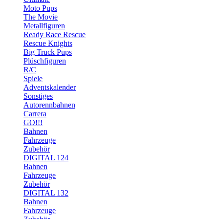
Moto Pups
The Movie
Metallfiguren
Ready Race Rescue
Rescue Knights
Big Truck Pups
Plüschfiguren
R/C
Spiele
Adventskalender
Sonstiges
Autorennbahnen
Carrera
GO!!!
Bahnen
Fahrzeuge
Zubehör
DIGITAL 124
Bahnen
Fahrzeuge
Zubehör
DIGITAL 132
Bahnen
Fahrzeuge