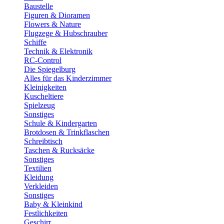
Baustelle
Figuren & Dioramen
Flowers & Nature
Flugzege & Hubschrauber
Schiffe
Technik & Elektronik
RC-Control
Die Spiegelburg
Alles für das Kinderzimmer
Kleinigkeiten
Kuscheltiere
Spielzeug
Sonstiges
Schule & Kindergarten
Brotdosen & Trinkflaschen
Schreibtisch
Taschen & Rucksäcke
Sonstiges
Textilien
Kleidung
Verkleiden
Sonstiges
Baby & Kleinkind
Festlichkeiten
Geschirr