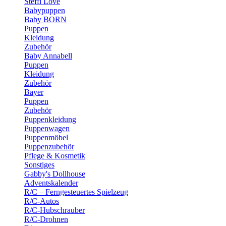
Steffi Love
Babypuppen
Baby BORN
Puppen
Kleidung
Zubehör
Baby Annabell
Puppen
Kleidung
Zubehör
Bayer
Puppen
Zubehör
Puppenkleidung
Puppenwagen
Puppenmöbel
Puppenzubehör
Pflege & Kosmetik
Sonstiges
Gabby's Dollhouse
Adventskalender
R/C – Ferngesteuertes Spielzeug
R/C-Autos
R/C-Hubschrauber
R/C-Drohnen