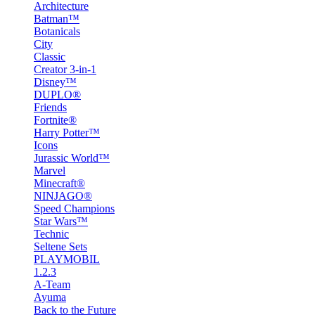
Architecture
Batman™
Botanicals
City
Classic
Creator 3-in-1
Disney™
DUPLO®
Friends
Fortnite®
Harry Potter™
Icons
Jurassic World™
Marvel
Minecraft®
NINJAGO®
Speed Champions
Star Wars™
Technic
Seltene Sets
PLAYMOBIL
1.2.3
A-Team
Ayuma
Back to the Future