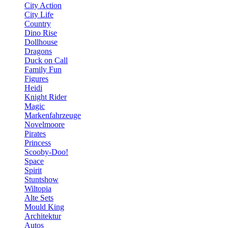
City Action
City Life
Country
Dino Rise
Dollhouse
Dragons
Duck on Call
Family Fun
Figures
Heidi
Knight Rider
Magic
Markenfahrzeuge
Novelmoore
Pirates
Princess
Scooby-Doo!
Space
Spirit
Stuntshow
Wiltopia
Alte Sets
Mould King
Architektur
Autos