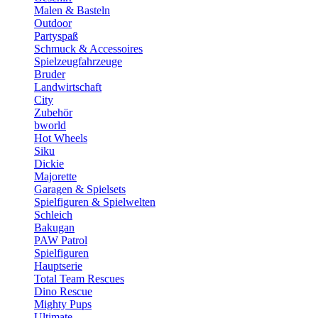
Malen & Basteln
Outdoor
Partyspaß
Schmuck & Accessoires
Spielzeugfahrzeuge
Bruder
Landwirtschaft
City
Zubehör
bworld
Hot Wheels
Siku
Dickie
Majorette
Garagen & Spielsets
Spielfiguren & Spielwelten
Schleich
Bakugan
PAW Patrol
Spielfiguren
Hauptserie
Total Team Rescues
Dino Rescue
Mighty Pups
Ultimate