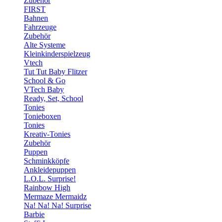
Zubehör
FIRST
Bahnen
Fahrzeuge
Zubehör
Alte Systeme
Kleinkinderspielzeug
Vtech
Tut Tut Baby Flitzer
School & Go
VTech Baby
Ready, Set, School
Tonies
Tonieboxen
Tonies
Kreativ-Tonies
Zubehör
Puppen
Schminkköpfe
Ankleidepuppen
L.O.L. Surprise!
Rainbow High
Mermaze Mermaidz
Na! Na! Na! Surprise
Barbie